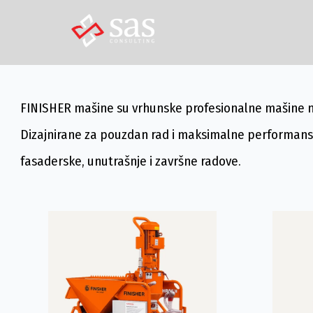
Skip
to
content
FINISHER mašine su vrhunske profesionalne mašine nam
Dizajnirane za pouzdan rad i maksimalne performanse,
fasaderske, unutrašnje i završne radove.