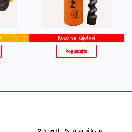
V
Rezervni dijelovi
Pogledajte
© Present.ba. Sva prava pridržana.